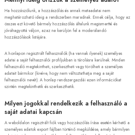
Ha hozzászólunk, a hozzászólás és annak metaadatai nem
meghatározható ideig a rendszerben maradnak. Ennek célja, hogy az
összes ezt követő bármely hozzászólás általunk megismertté és
jóváhagyottá váljon, azaz ne kerüljön fel a moderálandó
hozzászólások listájára.
A honlapon regisztrált felhasználók (ha vannak ilyenek) személyes
adatai a saját felhasználói profiljukban is tárolásra kerülnek. Minden
felhasználó megtekintheti, szerkesztheti vagy törölheti a személyes
adatait bármikor (kivéve, hogy nem változtathatja meg a saját
felhasználói nevét). A honlap rendszergazdái ezen információkat
szintén megtekinthetik és szerkeszthetik.
Milyen jogokkal rendelkezik a felhasználó a
saját adatai kapcsán
A weboldalon regisztrált fiók vagy hozzászólás írása esetén kérhető a
személyes adatok export fájlban történő megküldése, amely bármilyen