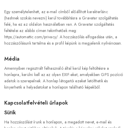
Egy személytelenített, az e-mail címből előállított karakterlánc
(hashnek szokás nevezni) kerül továbbításra a Gravatar szolgáltatás
felé, ha ez az oldalon használatban van. A Gravatar szolgáltatás
feltételei az alábbi címen tekinthetőek meg:
https://automattic.com/privacy/. A hozzászólás elfogadása után, a
hozzászólásunk tartalma és a profil képünk is megjelenik nyilvánosan.
Média
Amennyiben regisztrált felhasználó által kerül kép feltöltésre a
honlapra, kerülni kell az az olyan EXIF-eket, amelyekben GPS pozíció
adatok is szerepelnek. A honlap látogatói ezeket letölthetik és
kinyerhetik a helyadatokat a honlapon található képekből.
Kapcsolatfelvételi űrlapok
Sütik
Ha hozzászólást írunk a honlapon, a megadott nevet, e-mail és