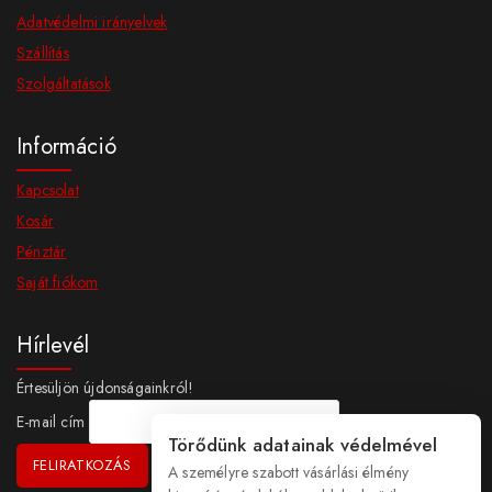
Adatvédelmi irányelvek
Szállítás
Szolgáltatások
Információ
Kapcsolat
Kosár
Pénztár
Saját fiókom
Hírlevél
Értesüljön újdonságainkról!
E-mail cím
Törődünk adatainak védelmével
A személyre szabott vásárlási élmény