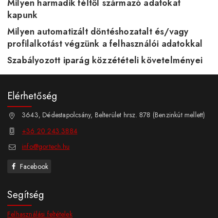
Milyen harmadik féltől származó adatokat
kapunk
Milyen automatizált döntéshozatalt és/vagy
profilalkotást végzünk a felhasználói adatokkal
Szabályozott iparág közzétételi követelményei
Elérhetőség
3643, Dédestapolcsány, Belterület hrsz. 878 (Benzinkút mellett)
+36 20 243 3884
info@gortech.hu
Facebook
Segítség
Felhasználási feltételek