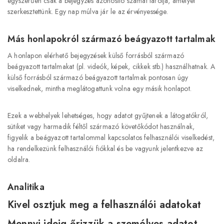
egyszerűen csak a bejegyzés azonosító számát tárolja, amelyet
szerkesztettünk. Egy nap múlva jár le az érvényessége.
Más honlapokról származó beágyazott tartalmak
A honlapon elérhető bejegyzések külső forrásból származó
beágyazott tartalmakat (pl. videók, képek, cikkek stb.) használhatnak. A
külső forrásból származó beágyazott tartalmak pontosan úgy
viselkednek, mintha meglátogattunk volna egy másik honlapot.
Ezek a webhelyek lehetséges, hogy adatot gyűjtenek a látogatókról,
sütiket vagy harmadik féltől származó követőkódot használnak,
figyelik a beágyazott tartalommal kapcsolatos felhasználói viselkedést,
ha rendelkezünk felhasználói fiókkal és be vagyunk jelentkezve az
oldalra.
Analitika
Kivel osztjuk meg a felhasználói adatokat
Mennyi ideig őrizzük a személyes adatot