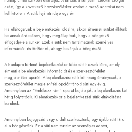
honlap címet sütikben eltároljuk. A tárolás a kényelmi célokat szolgál
azért, így a következő hozzászóláskor ezeket a mező adatokat nem
kell kitölteni. A sütik lejárati ideje egy év.
Ha ellátogatunk a bejelentkezési oldalra, akkor átmeneti sütiket állítunk
be annak érdekében, hogy megállapítsuk, hogy a böngésző
elfogadja-e a sütiket. Ezek a sütik nem tartalmaznak személyes
információt, és törlődnek, ahogy bezárjuk a böngészőt.
A honlapra történő bejelentkezéskor több sütit hozunk létre, amely
elmenti a bejelentkezési információt és a szerkesztőfelület
megjelenítési opcióit. A bejelentkezési sütik két napig érvényesek, a
szerkesztőfelület megjelenítési opcióit tároló süti egy évig.
Amennyiben az “Emlékezz rám” opciót bejelöljük, a bejelentkezés két
hétig folytatódik. Kijelentkezéskor a bejelentkezési sütik eltávolításra
kerülnek.
Amennyiben bejegyzést vagy oldalt szerkesztünk, egy újabb sütit tárol
el a böngészőnk. Ez a süti nem tartalmaz személyes adatot,