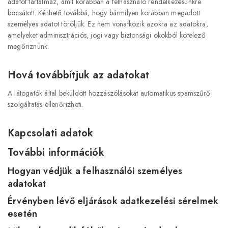
adatot tartalmaz, amit korábban a felhasználó rendelkezésünkre
bocsátott. Kérhető továbbá, hogy bármilyen korábban megadott
személyes adatot töröljük. Ez nem vonatkozik azokra az adatokra,
amelyeket adminisztrációs, jogi vagy biztonsági okokból kötelező
megőriznünk.
Hová továbbítjuk az adatokat
A látogatók által beküldött hozzászólásokat automatikus spamszűrő
szolgáltatás ellenőrizheti.
Kapcsolati adatok
További információk
Hogyan védjük a felhasználói személyes
adatokat
Érvényben lévő eljárások adatkezelési sérelmek
esetén