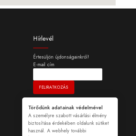
Hírlevél
Értesüljön újdonságainkról!
E-mail cím
Törődünk adatainak védelmével
A személyre szabott vásárlási élmény
biztosítása érdekében oldalunk sütiket
használ. A webhely további