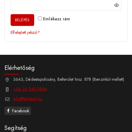
Emlékezz rám
BELÉPÉS
Elfelejtett jelszó?
Elérhetőség
3643, Dédestapolcsány, Belterület hrsz. 878 (Benzinkút mellett)
+36 20 243 3884
info@gortech.hu
Facebook
Segítség