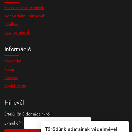
Felhasználási feltételek
Adatvédelmi irányelvek
Szállítás
Szolgáltatások
Információ
Kapcsolat
Kosár
Pénztár
Saját fiókom
Hírlevél
Értesüljön újdonságainkról!
E-mail cím
Törődünk adatainak védelmével