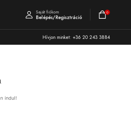
Saját fiókom
0
Belépés/Regisztráció
Hívjon minket: +36 20 243 3884
n
n indul!