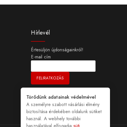
Hírlevél
Értesüljön újdonságainkról!
E-mail cím
Törődünk adatainak védelmével
A személyre szabott vásárlási élmény
biztosítása érdekében oldalunk sütiket
használ. A webhely további
használatával elfogadja
süti