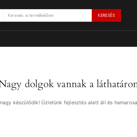
KERESÉS
Nagy dolgok vannak a láthatáro
nagy készülődik! Üzletünk fejlesztés alatt áll és hamarosa