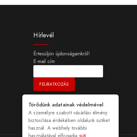
Hírlevél
Értesüljön újdonságainkról!
E-mail cím
Törődünk adatainak védelmével
A személyre szabott vásárlási élmény
biztosítása érdekében oldalunk sütiket
használ. A webhely további
használatával elfogadja
süti