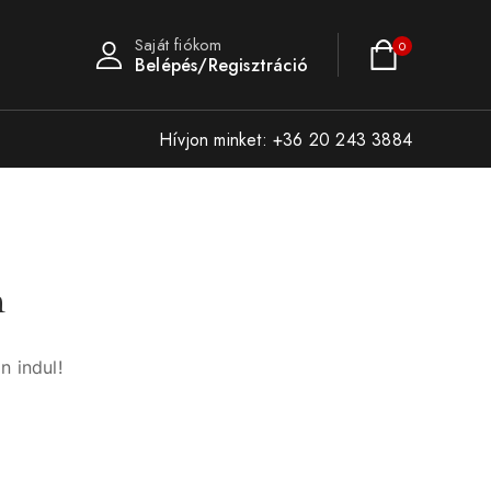
Saját fiókom
0
Belépés/Regisztráció
Hívjon minket: +36 20 243 3884
n
n indul!