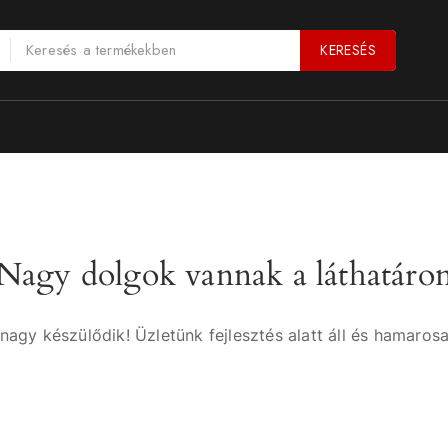
KERESÉS
Nagy dolgok vannak a láthatáro
nagy készülődik! Üzletünk fejlesztés alatt áll és hamarosa