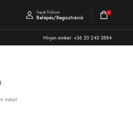
Saját fiókom
0
Belépés/Regisztráció
Hívjon minket: +36 20 243 3884
n
n indul!