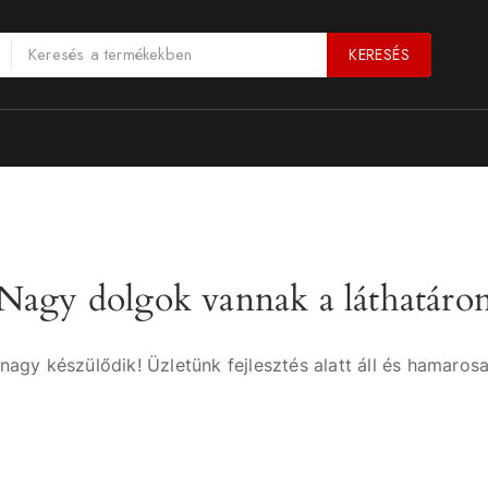
KERESÉS
Nagy dolgok vannak a láthatáro
nagy készülődik! Üzletünk fejlesztés alatt áll és hamarosa