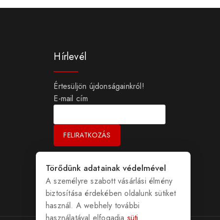
Hírlevél
Értesüljön újdonságainkról!
E-mail cím
Törődünk adatainak védelmével
A személyre szabott vásárlási élmény
biztosítása érdekében oldalunk sütiket
használ. A webhely további
használatával elfogadja
süti