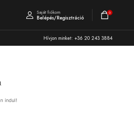
Saját fiókom
0
Belépés/Regisztráció
Hívjon minket: +36 20 243 3884
n
n indul!