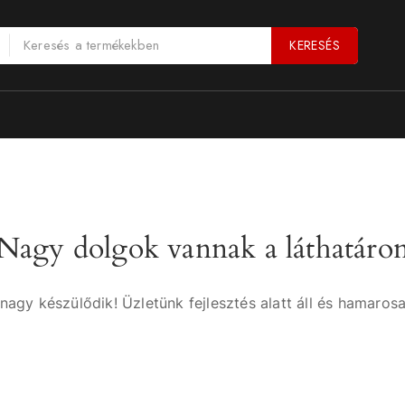
KERESÉS
Nagy dolgok vannak a láthatáro
nagy készülődik! Üzletünk fejlesztés alatt áll és hamarosa