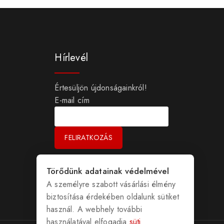
Hírlevél
Értesüljön újdonságainkról!
E-mail cím
Törődünk adatainak védelmével
A személyre szabott vásárlási élmény
biztosítása érdekében oldalunk sütiket
használ. A webhely további
használatával elfogadja
süti