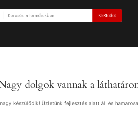
KERESÉS
Nagy dolgok vannak a láthatáro
nagy készülődik! Üzletünk fejlesztés alatt áll és hamarosa