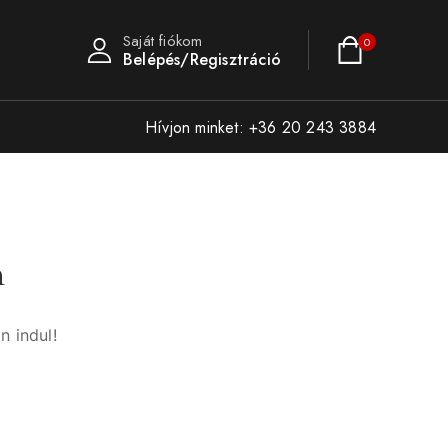
Saját fiókom
0
Belépés/Regisztráció
Hívjon minket: +36 20 243 3884
n
n indul!