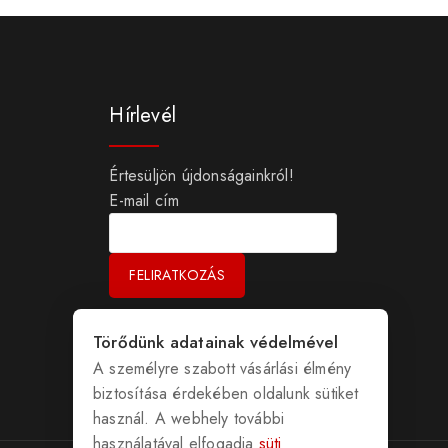
Hírlevél
Értesüljön újdonságainkról!
E-mail cím
Törődünk adatainak védelmével
A személyre szabott vásárlási élmény
biztosítása érdekében oldalunk sütiket
használ. A webhely további
használatával elfogadja
süti