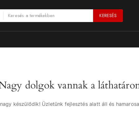
KERESÉS
Nagy dolgok vannak a láthatáro
nagy készülődik! Üzletünk fejlesztés alatt áll és hamarosa