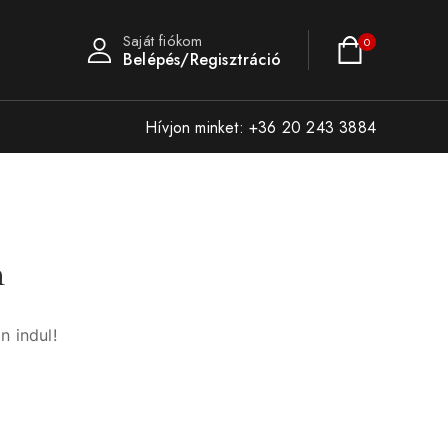
Saját fiókom
0
Belépés/Regisztráció
Hívjon minket: +36 20 243 3884
n
n indul!