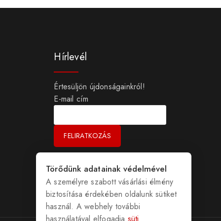
Hírlevél
Értesüljön újdonságainkról!
E-mail cím
Törődünk adatainak védelmével
A személyre szabott vásárlási élmény
biztosítása érdekében oldalunk sütiket
használ. A webhely további
használatával elfogadja
süti