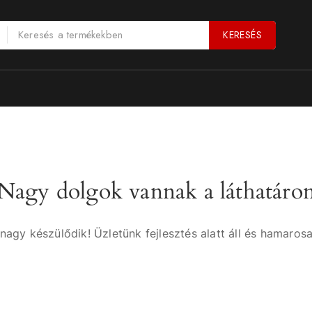
KERESÉS
Nagy dolgok vannak a láthatáro
nagy készülődik! Üzletünk fejlesztés alatt áll és hamarosa