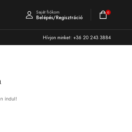
Saját fiókom
0
Belépés/Regisztráció
Hívjon minket: +36 20 243 3884
n
n indul!