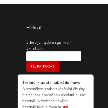
Hírlevél
Értesüljön újdonságainkról!
E-mail cím
Törődünk adatainak védelmével
A személyre szabott vásárlási élmény
biztosítása érdekében oldalunk sütiket
használ. A webhely további
használatával elfogadja
süti