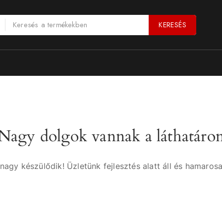
KERESÉS
Nagy dolgok vannak a láthatáro
nagy készülődik! Üzletünk fejlesztés alatt áll és hamarosa