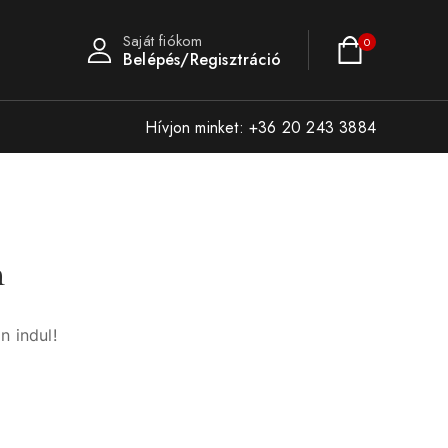
Saját fiókom
0
Belépés/Regisztráció
Hívjon minket: +36 20 243 3884
n
n indul!