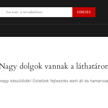
KERESÉS
Nagy dolgok vannak a láthatáro
nagy készülődik! Üzletünk fejlesztés alatt áll és hamarosa