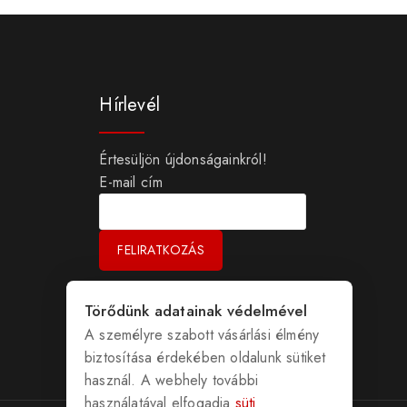
Hírlevél
Értesüljön újdonságainkról!
E-mail cím
Törődünk adatainak védelmével
A személyre szabott vásárlási élmény
biztosítása érdekében oldalunk sütiket
használ. A webhely további
használatával elfogadja
süti