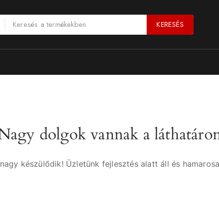
KERESÉS
Nagy dolgok vannak a láthatáro
nagy készülődik! Üzletünk fejlesztés alatt áll és hamarosa