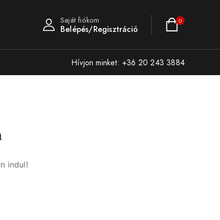
Saját fiókom
0
Belépés/Regisztráció
Hívjon minket: +36 20 243 3884
n
n indul!