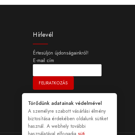
Hírlevél
Értesüljön újdonságainkról!
E-mail cím
Törődünk adatainak védelmével
A személyre szabott vásárlási élmény
biztosítása érdekében oldalunk sütiket
használ. A webhely további
használatával elfogadja
süti