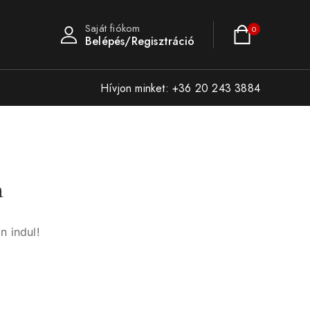
Saját fiókom
0
Belépés/Regisztráció
Hívjon minket: +36 20 243 3884
n
n indul!