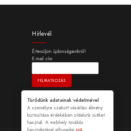
Hírlevél
Értesüljön újdonságainkról!
E-mail cím
Törődünk adatainak védelmével
A személyre szabott vásárlási élmény
biztosítása érdekében oldalunk sütiket
használ. A webhely további
használatával elfogadja
süti