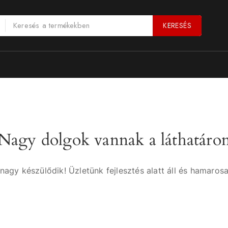
KERESÉS
Nagy dolgok vannak a láthatáro
nagy készülődik! Üzletünk fejlesztés alatt áll és hamarosa