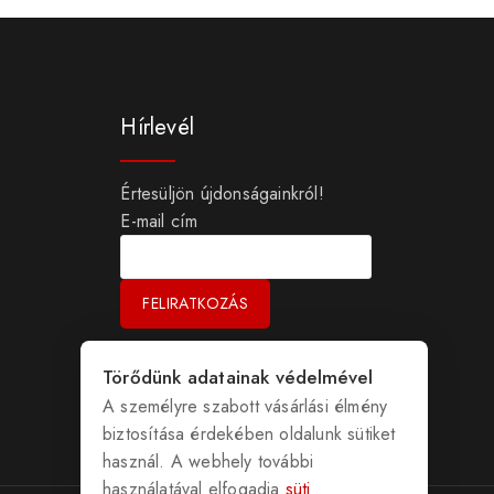
Hírlevél
Értesüljön újdonságainkról!
E-mail cím
Törődünk adatainak védelmével
A személyre szabott vásárlási élmény
biztosítása érdekében oldalunk sütiket
használ. A webhely további
használatával elfogadja
süti