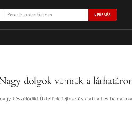
KERESÉS
Nagy dolgok vannak a láthatáro
nagy készülődik! Üzletünk fejlesztés alatt áll és hamarosa