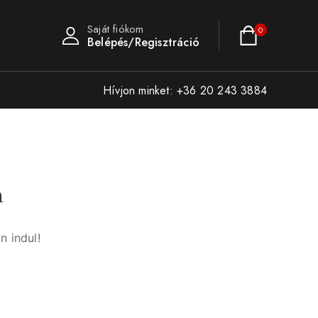
Saját fiókom
0
Belépés/Regisztráció
Hívjon minket: +36 20 243 3884
n
n indul!