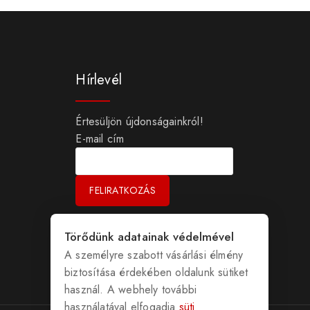
Hírlevél
Értesüljön újdonságainkról!
E-mail cím
Törődünk adatainak védelmével
A személyre szabott vásárlási élmény
biztosítása érdekében oldalunk sütiket
használ. A webhely további
használatával elfogadja
süti