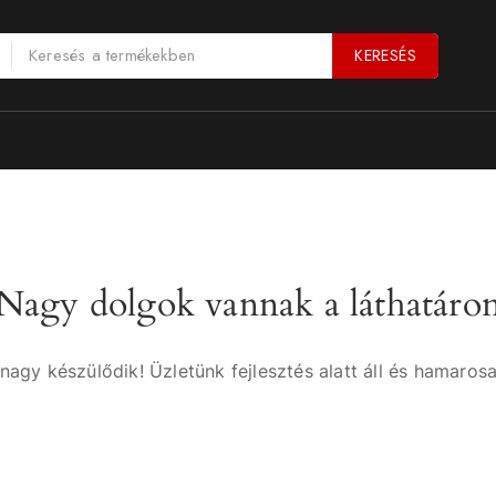
KERESÉS
Nagy dolgok vannak a láthatáro
nagy készülődik! Üzletünk fejlesztés alatt áll és hamarosa