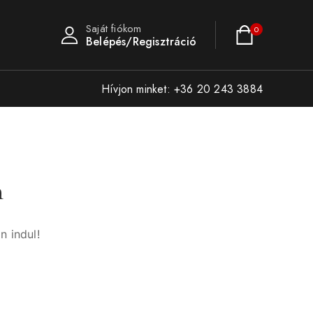
Saját fiókom
0
Belépés/Regisztráció
Hívjon minket: +36 20 243 3884
n
n indul!