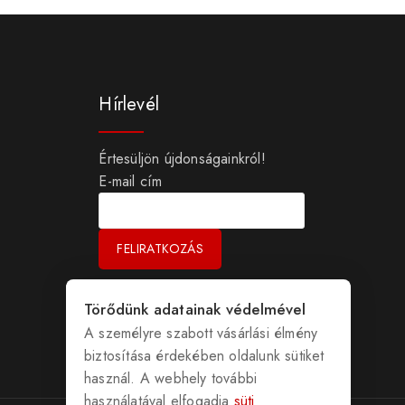
Hírlevél
Értesüljön újdonságainkról!
E-mail cím
Törődünk adatainak védelmével
A személyre szabott vásárlási élmény
biztosítása érdekében oldalunk sütiket
használ. A webhely további
használatával elfogadja
süti