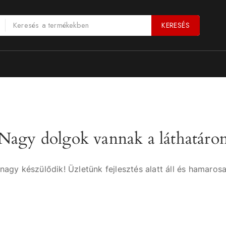
KERESÉS
Nagy dolgok vannak a láthatáro
nagy készülődik! Üzletünk fejlesztés alatt áll és hamarosa