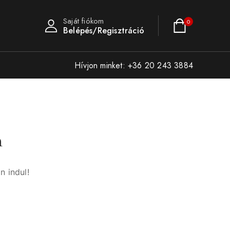
Saját fiókom
0
Belépés/Regisztráció
Hívjon minket: +36 20 243 3884
n
n indul!