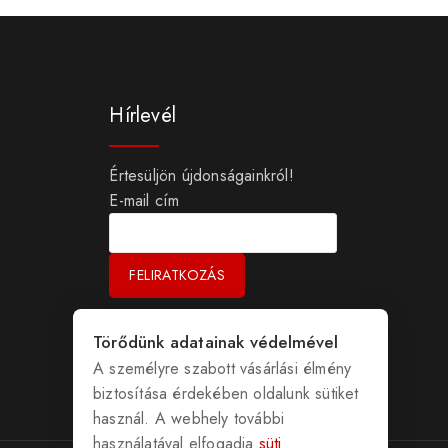
Hírlevél
Értesüljön újdonságainkról!
E-mail cím
Törődünk adatainak védelmével
A személyre szabott vásárlási élmény
biztosítása érdekében oldalunk sütiket
használ. A webhely további
használatával elfogadja
süti