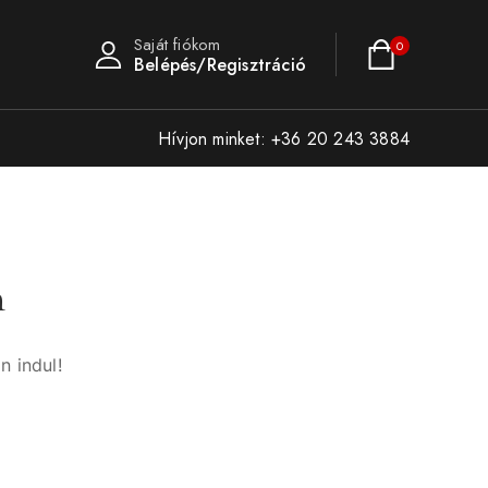
Saját fiókom
0
Belépés/Regisztráció
Hívjon minket: +36 20 243 3884
n
n indul!