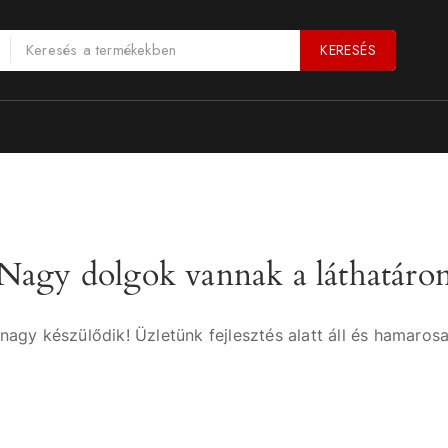
KERESÉS
Nagy dolgok vannak a láthatáro
nagy készülődik! Üzletünk fejlesztés alatt áll és hamarosa