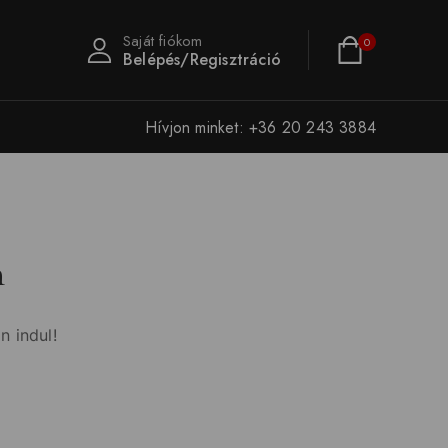
Saját fiókom
0
Belépés/Regisztráció
Hívjon minket: +36 20 243 3884
n
n indul!