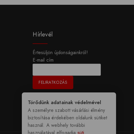
Hírlevél
Értesüljön újdonságainkról!
E-mail cím
Törődünk adatainak védelmével
A személyre szabott vásárlási élmény
biztosítása érdekében oldalunk sütiket
használ. A webhely további
használatával elfogadja
süti