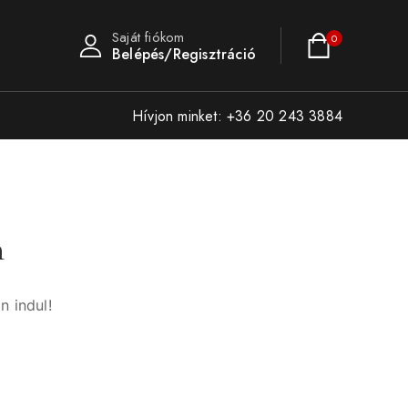
Saját fiókom
0
Belépés/Regisztráció
Hívjon minket: +36 20 243 3884
n
n indul!