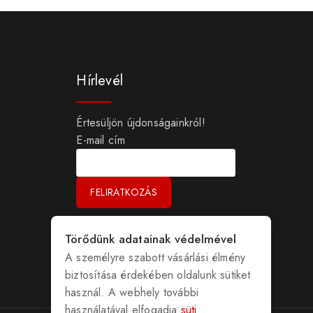
Hírlevél
Értesüljön újdonságainkról!
E-mail cím
Törődünk adatainak védelmével
A személyre szabott vásárlási élmény
biztosítása érdekében oldalunk sütiket
használ. A webhely további
használatával elfogadja
süti