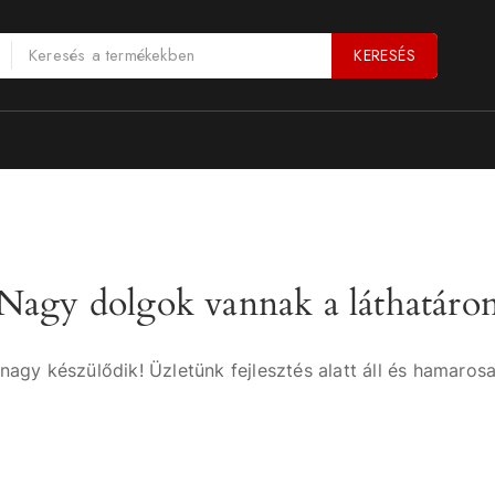
KERESÉS
Nagy dolgok vannak a láthatáro
nagy készülődik! Üzletünk fejlesztés alatt áll és hamarosa