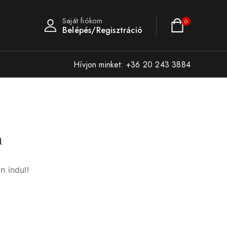
Saját fiókom
0
Belépés/Regisztráció
Hívjon minket: +36 20 243 3884
n
n indul!