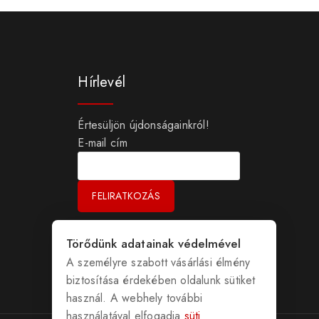
Hírlevél
Értesüljön újdonságainkról!
E-mail cím
Törődünk adatainak védelmével
A személyre szabott vásárlási élmény
biztosítása érdekében oldalunk sütiket
használ. A webhely további
használatával elfogadja
süti