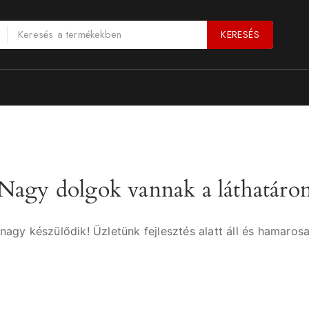
KERESÉS
Nagy dolgok vannak a láthatáro
nagy készülődik! Üzletünk fejlesztés alatt áll és hamarosa