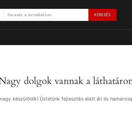
KERESÉS
Nagy dolgok vannak a láthatáro
nagy készülődik! Üzletünk fejlesztés alatt áll és hamarosa