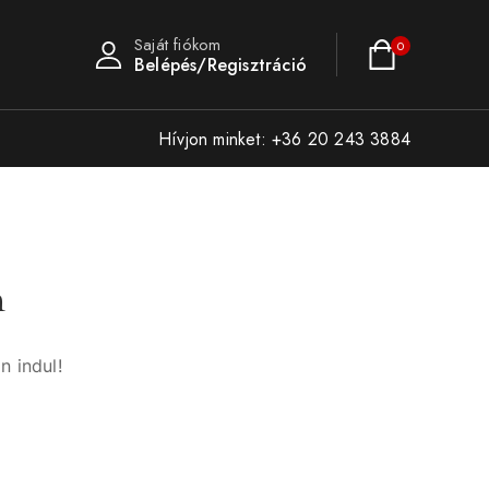
Saját fiókom
0
Belépés/Regisztráció
Hívjon minket: +36 20 243 3884
n
n indul!