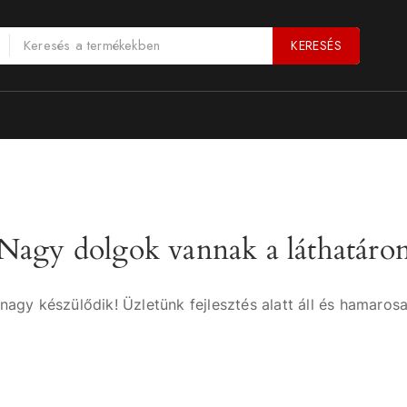
KERESÉS
Nagy dolgok vannak a láthatáro
nagy készülődik! Üzletünk fejlesztés alatt áll és hamarosa