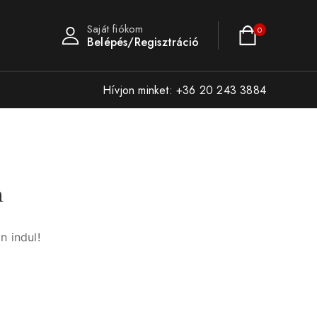
Saját fiókom
0
Belépés/Regisztráció
Hívjon minket: +36 20 243 3884
n
n indul!