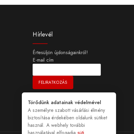
Hírlevél
Értesüljön újdonságainkról!
E-mail cím
Törődünk adatainak védelmével
A személyre szabott vásárlási élmény
biztosítása érdekében oldalunk sütiket
használ. A webhely további
használatával elfogadja
süti