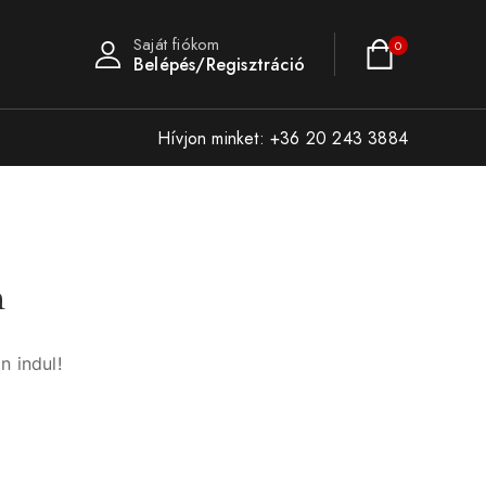
Saját fiókom
0
Belépés/Regisztráció
Hívjon minket: +36 20 243 3884
n
n indul!