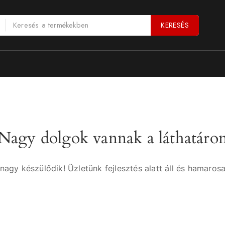
KERESÉS
Nagy dolgok vannak a láthatáro
nagy készülődik! Üzletünk fejlesztés alatt áll és hamarosa