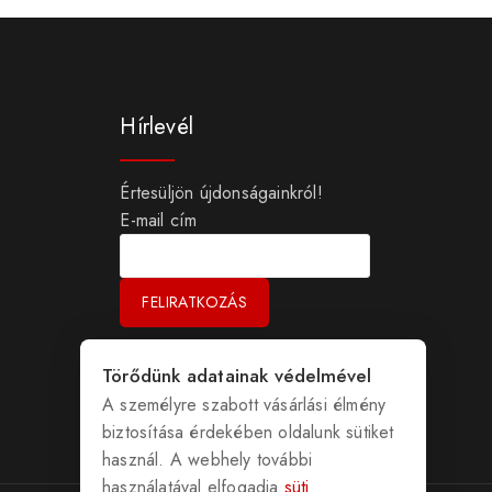
Hírlevél
Értesüljön újdonságainkról!
E-mail cím
Törődünk adatainak védelmével
A személyre szabott vásárlási élmény
biztosítása érdekében oldalunk sütiket
használ. A webhely további
használatával elfogadja
süti