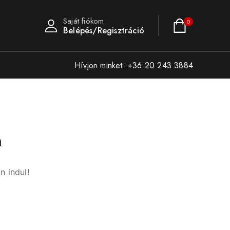
Saját fiókom
0
Belépés/Regisztráció
Hívjon minket: +36 20 243 3884
n
n indul!