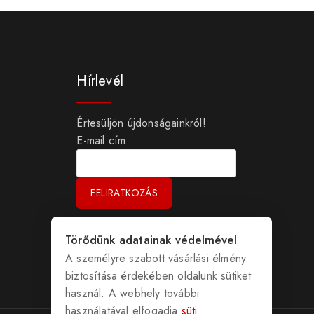
Hírlevél
Értesüljön újdonságainkról!
E-mail cím
Törődünk adatainak védelmével
A személyre szabott vásárlási élmény
biztosítása érdekében oldalunk sütiket
használ. A webhely további
használatával elfogadja
süti