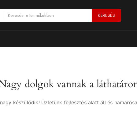
KERESÉS
Nagy dolgok vannak a láthatáro
nagy készülődik! Üzletünk fejlesztés alatt áll és hamarosa