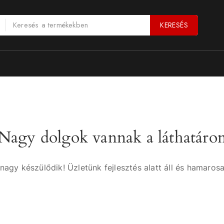
KERESÉS
Nagy dolgok vannak a láthatáro
nagy készülődik! Üzletünk fejlesztés alatt áll és hamarosa