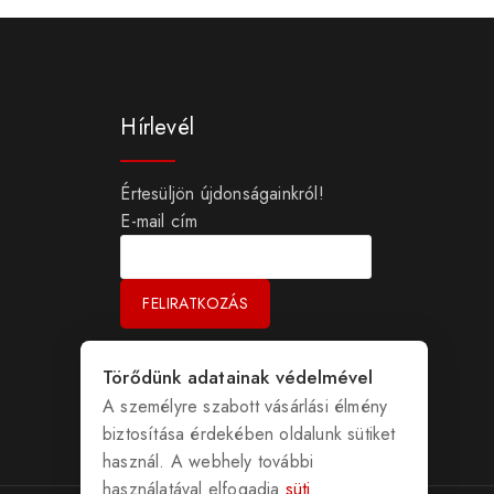
Hírlevél
Értesüljön újdonságainkról!
E-mail cím
Törődünk adatainak védelmével
A személyre szabott vásárlási élmény
biztosítása érdekében oldalunk sütiket
használ. A webhely további
használatával elfogadja
süti