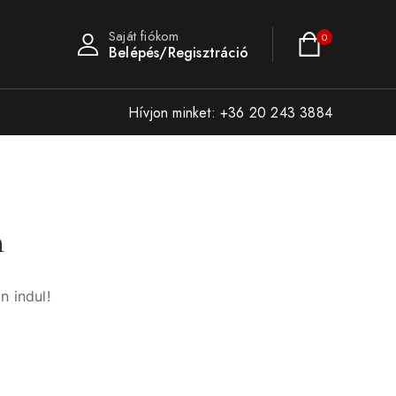
Saját fiókom
0
Belépés/Regisztráció
Hívjon minket: +36 20 243 3884
n
n indul!