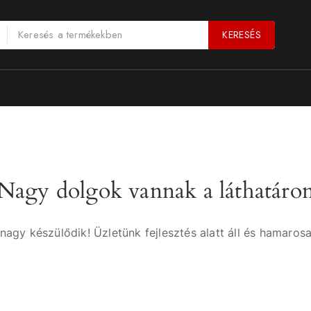
KERESÉS
Nagy dolgok vannak a láthatáro
nagy készülődik! Üzletünk fejlesztés alatt áll és hamarosa