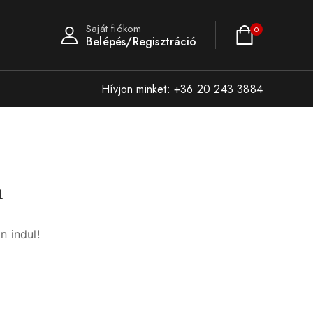
Saját fiókom
0
Belépés/Regisztráció
Hívjon minket: +36 20 243 3884
n
n indul!