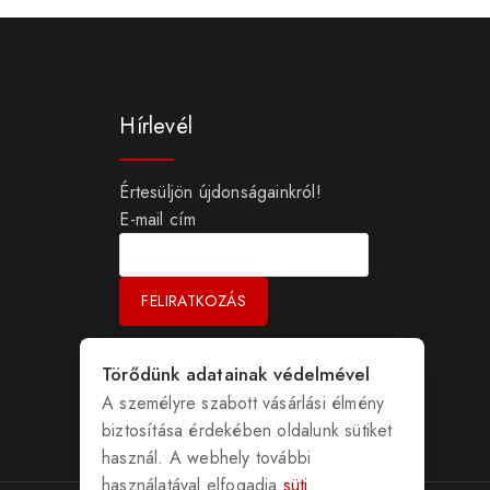
Hírlevél
Értesüljön újdonságainkról!
E-mail cím
Törődünk adatainak védelmével
A személyre szabott vásárlási élmény
biztosítása érdekében oldalunk sütiket
használ. A webhely további
használatával elfogadja
süti