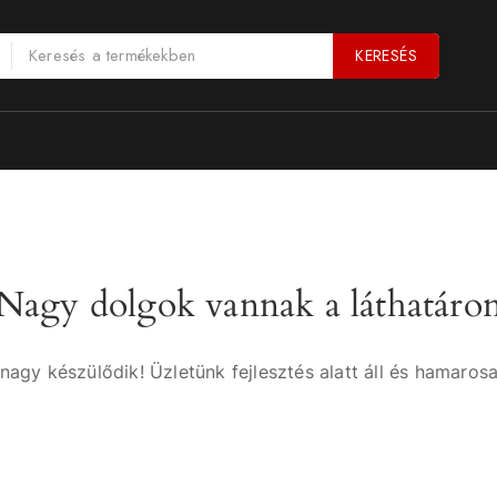
KERESÉS
Nagy dolgok vannak a láthatáro
nagy készülődik! Üzletünk fejlesztés alatt áll és hamarosa