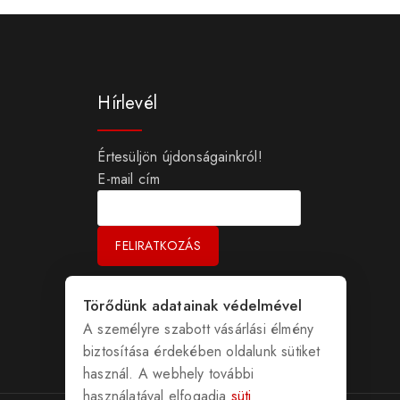
Hírlevél
Értesüljön újdonságainkról!
E-mail cím
Törődünk adatainak védelmével
A személyre szabott vásárlási élmény
biztosítása érdekében oldalunk sütiket
használ. A webhely további
használatával elfogadja
süti