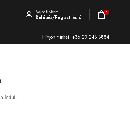
Saját fiókom
0
Belépés/Regisztráció
Hívjon minket: +36 20 243 3884
n
n indul!