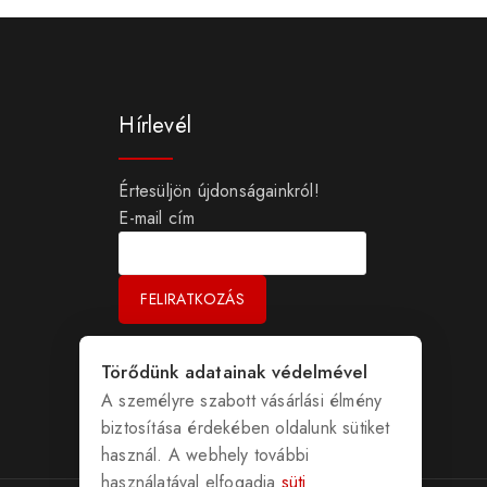
Hírlevél
Értesüljön újdonságainkról!
E-mail cím
Törődünk adatainak védelmével
A személyre szabott vásárlási élmény
biztosítása érdekében oldalunk sütiket
használ. A webhely további
használatával elfogadja
süti