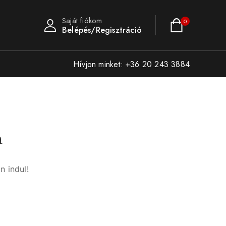
Saját fiókom
0
Belépés/Regisztráció
Hívjon minket: +36 20 243 3884
n
n indul!