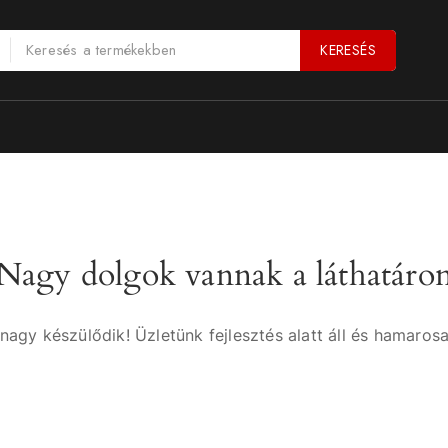
KERESÉS
Nagy dolgok vannak a láthatáro
nagy készülődik! Üzletünk fejlesztés alatt áll és hamarosa