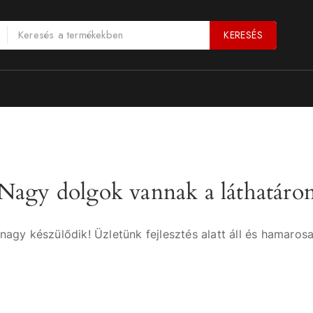
KERESÉS
Nagy dolgok vannak a láthatáro
nagy készülődik! Üzletünk fejlesztés alatt áll és hamarosa