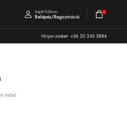
Saját fiókom
0
Belépés/Regisztráció
Hívjon minket: +36 20 243 3884
n
n indul!