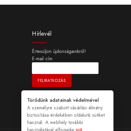
Hírlevél
Értesüljön újdonságainkról!
E-mail cím
Törődünk adatainak védelmével
A személyre szabott vásárlási élmény
biztosítása érdekében oldalunk sütiket
használ. A webhely további
használatával elfogadja
süti