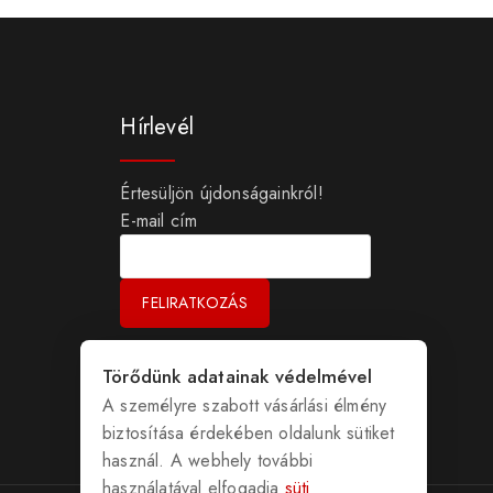
Hírlevél
Értesüljön újdonságainkról!
E-mail cím
Törődünk adatainak védelmével
A személyre szabott vásárlási élmény
biztosítása érdekében oldalunk sütiket
használ. A webhely további
használatával elfogadja
süti