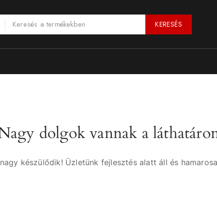
KERESÉS
Nagy dolgok vannak a láthatáro
nagy készülődik! Üzletünk fejlesztés alatt áll és hamarosa