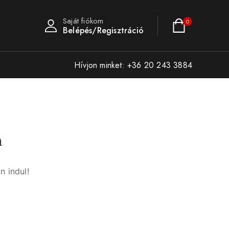
Saját fiókom
0
Belépés/Regisztráció
Hívjon minket: +36 20 243 3884
n
n indul!