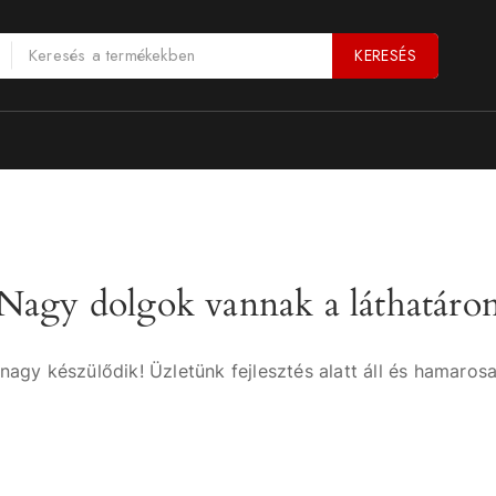
KERESÉS
Nagy dolgok vannak a láthatáro
nagy készülődik! Üzletünk fejlesztés alatt áll és hamarosa