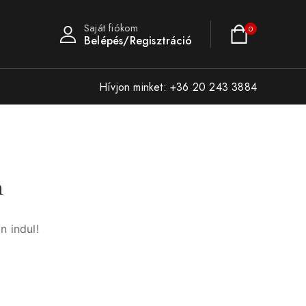
Saját fiókom
0
Belépés/Regisztráció
Hívjon minket: +36 20 243 3884
n
n indul!